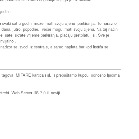
godini.
da svaki sat u godini može imati svoju cijenu parkiranja. To naravno
lovi dana, jutro, popodne, večer mogu imati svoju cijenu. Na taj način
e sate, skrate vrijeme parkiranja, plaćaju pretplatu i sl. Sve je
ivijalno .
 nadzor se izvodi iz centrale, a samo naplata bar kod listića se
era, tagova, MIFARE kartica i sl. ) prepuštamo kupcu odnosno ljudima
bi Web Server IIS 7.0 ili noviji