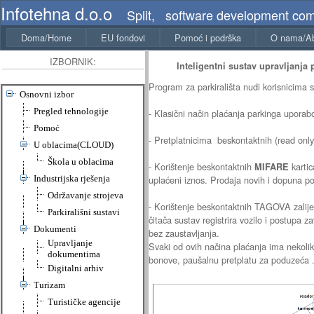
Infotehna d.o.o
Split, software development co
Doma/Home
EU fondovi
Pomoć i podrška
O nama/A
IZBORNIK:
Inteligentni sustav upravljanja p
Program za parkirališta nudi korisnicima 
Osnovni izbor
Pregled tehnologije
- Klasični način plaćanja parkinga uporab
Pomoć
- Pretplatnicima beskontaktnih (read only
U oblacima(CLOUD)
Škola u oblacima
- Korištenje beskontaktnih
kartic
MIFARE
uplaćeni iznos. Prodaja novih i dopuna po
Industrijska rješenja
Održavanje strojeva
- Korištenje beskontaktnih TAGOVA zalijep
Parkirališni sustavi
čitača sustav registrira vozilo i postupa z
Dokumenti
bez zaustavljanja.
Upravljanje
Svaki od ovih načina plaćanja ima nekoli
dokumentima
bonove, paušalnu pretplatu za poduzeća ..
Digitalni arhiv
Turizam
Turističke agencije