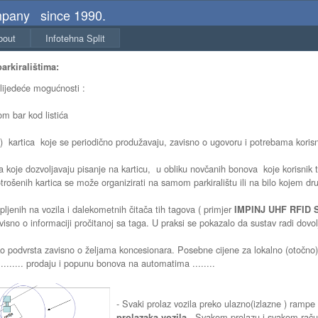
mpany since 1990.
bout
Infotehna Split
arkiralištima:
slijedeće mogućnosti :
om bar kod listića
) kartica koje se periodično produžavaju, zavisno o ugovoru i potrebama koris
a koje dozvoljavaju pisanje na karticu, u obliku novčanih bonova koje korisnik 
trošenih kartica se može organizirati na samom parkiralištu ili na bilo kojem 
ljenih na vozila i dalekometnih čitača tih tagova ( primjer
IMPINJ UHF RFID 
avisno o informaciji pročitanoj sa taga. U praksi se pokazalo da sustav radi dovol
ko podvrsta zavisno o željama koncesionara. Posebne cijene za lokalno (otočn
....... prodaju i popunu bonova na automatima ........
- Svaki prolaz vozila preko ulazno(izlazne ) rampe
. Svakom prolazu i svakom računu
prolazaka vozila