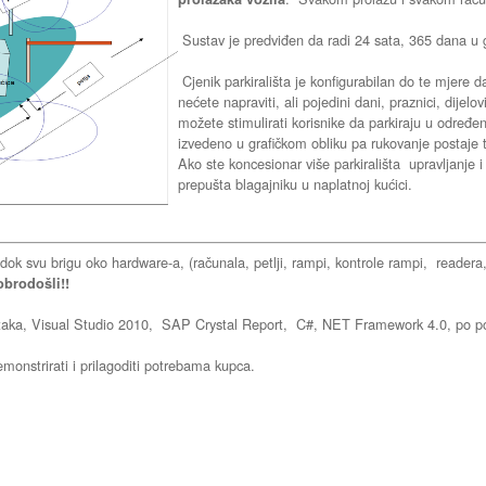
Sustav je predviđen da radi 24 sata, 365 dana u 
Cjenik parkirališta je konfigurabilan do te mjere 
nećete napraviti, ali pojedini dani, praznici, dije
možete stimulirati korisnike da parkiraju u određen
izvedeno u grafičkom obliku pa rukovanje postaje tr
Ako ste koncesionar više parkirališta upravljanje i
prepušta blagajniku u naplatnoj kućici.
 dok svu brigu oko hardware-a, (računala, petlji, rampi, kontrole rampi, read
obrodošli!!
a, Visual Studio 2010, SAP Crystal Report, C#, NET Framework 4.0, po potre
onstrirati i prilagoditi potrebama kupca.