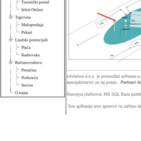
Turistički portal
Izleti-Online
Trgovina
Maloprodaja
Pekari
Ljudski potencijali
Plaća
Kadrovska
Računovodstvo
Proračun
Infotehna d.o.o. je proizvođač software-a
Poduzeća
specijaliziranim za taj posao .
Partneri d
Servisi
O nama
Razvojna platforma: MS SQL Baza podatak
Sve aplikacije smo spremni na zahtjev dem