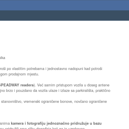
nika
troši po vlastitim potrebama i jednostavno nadopuni kad potroši
drugom prodajnom mjestu.
). Već samim pristupom vozila u doseg antene
SPEADWAY readera
jno brzo i pouzdano da vozila ulaze i izlaze sa parkirališta, praktično
o) stanovništvo, vremenski ograničene bonove, novčano ograničene
 snima
kamera i fotografiju jednoznačno pridružuje u bazu
 pridružili smo sliku događaja koji ga je uzrokovao.